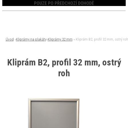
POUZE PO PŘEDCHOZÍ DOHODĚ
Úvod
»
Kliprámy na plakáty
»
Kliprámy 32 mm
»
Kliprám B2, profil 32 mm, ostrý ro
Kliprám B2, profil 32 mm, ostrý
roh