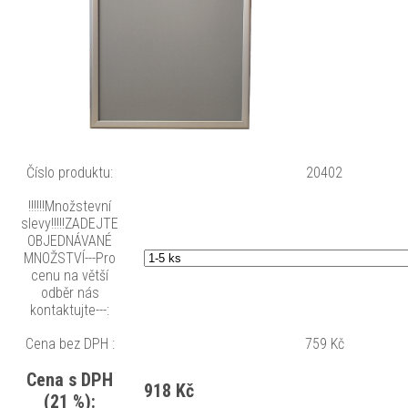
Číslo produktu:
20402
!!!!!!Množstevní
slevy!!!!!ZADEJTE
OBJEDNÁVANÉ
MNOŽSTVÍ---Pro
cenu na větší
odběr nás
kontaktujte---:
Cena bez DPH :
759 Kč
Cena s DPH
918 Kč
(21 %):