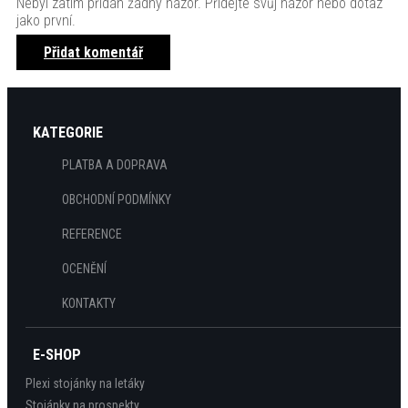
Nebyl zatím přidán žádný názor. Přidejte svůj názor nebo dotaz
jako první.
Přidat komentář
KATEGORIE
PLATBA A DOPRAVA
OBCHODNÍ PODMÍNKY
REFERENCE
OCENĚNÍ
KONTAKTY
E-SHOP
Plexi stojánky na letáky
Stojánky na prospekty