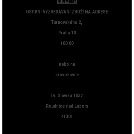
DŮLEŽITÉ!
OSOBNÍ VYZVEDÁVÁNÍ ZBOŽÍ NA ADRESE
Turnovského 2,
Praha 10
100 00
nebo na
provozovně
Dr. Slavíka 1032
Roudnice nad Labem
41301