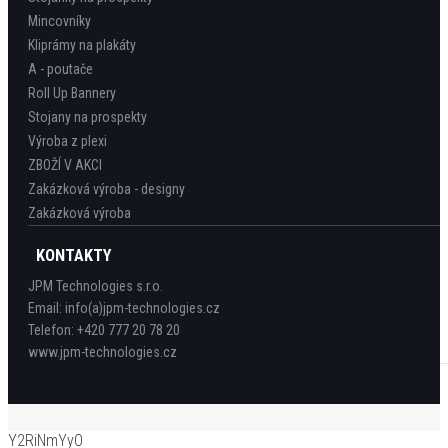
Mincovníky
Kliprámy na plakáty
A - poutače
Roll Up Bannery
Stojany na prospekty
Výroba z plexi
ZBOŽÍ V AKCI
Zakázková výroba - designy
Zakázková výroba
KONTAKTY
JPM Technologies s.r.o.
Email:
info(a)jpm-technologies.cz
Telefon:
+420 777 20 78 20
www.jpm-technologies.cz
Y2RiNmYyO