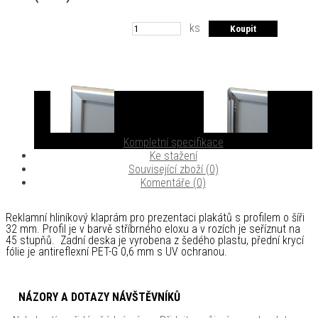
ks
Kompletní specifikace
Ke stažení
Související zboží (0)
Komentáře (0)
Reklamní hliníkový klaprám pro prezentaci plakátů s profilem o šíři
32 mm. Profil je v barvě stříbrného eloxu a v rozích je seříznut na
45 stupňů. Zadní deska je vyrobena z šedého plastu, přední krycí
fólie je antireflexní PET-G 0,6 mm s UV ochranou.
NÁZORY A DOTAZY NÁVŠTĚVNÍKŮ