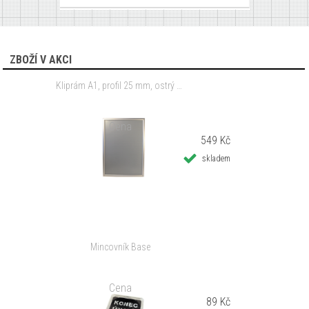
ZBOŽÍ V AKCI
Kliprám A1, profil 25 mm, ostrý roh
Cena
549 Kč
skladem
Mincovník Base
Cena
89 Kč