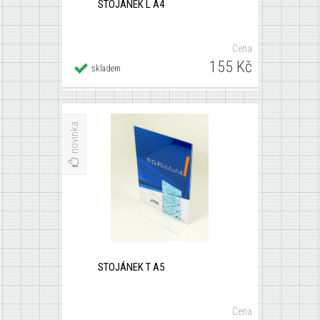
STOJÁNEK L A4
Cena
155 Kč
Detail
skladem
×
STOJÁNEK T A5
novinka
STOJÁNEK T A5
Cena