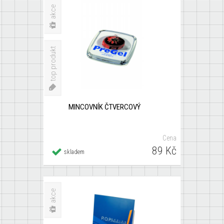
akce
top produkt
MINCOVNÍK ČTVERCOVÝ
Cena
89 Kč
skladem
×
STOJÁNEK NA STŮL A4
akce