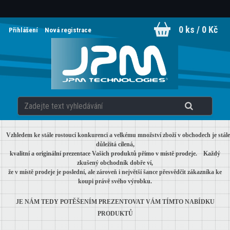
0 ks / 0 Kč
Přihlášení
Nová registrace
Vzhledem ke stále rostoucí konkurenci a velkému množství zboží v obchodech je stále
důležitá cílená,
kvalitní a originální prezentace Vašich produktů přímo v místě prodeje.
Každý
zkušený obchodník dobře ví,
že v místě prodeje je poslední, ale zároveň i největší šance
přesvědčit
zákazníka ke
koupi právě svého výrobku.
JE NÁM TEDY POTĚŠENÍM PREZENTOVAT VÁM TÍMTO NABÍDKU
PRODUKTŮ