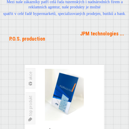
Mezi naše zákazníky patří celá řada tuzemských i nadnárodních firem a
reklamních agentur, naše produkty je možné
spatřit v celé řadě hypermarketů, specializovaných prodejen, butiků a bank.
JPM technologies ...
P.O.S. production
×
STOJÁNEK L A4
akce
top produkt