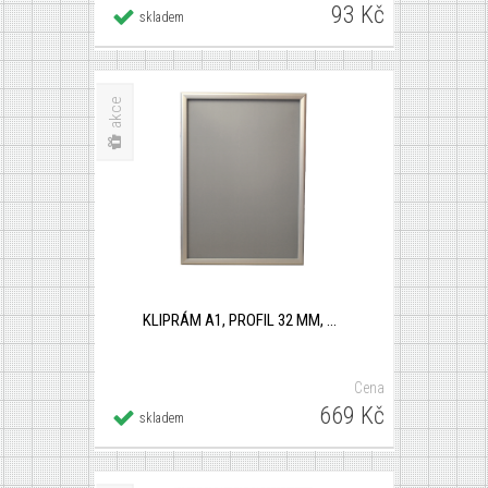
93 Kč
Detail
skladem
×
KLIPRÁM A1, PROFIL 32 MM, OSTRÝ ROH
akce
KLIPRÁM A1, PROFIL 32 MM, OSTRÝ ROH
Cena
669 Kč
Detail
skladem