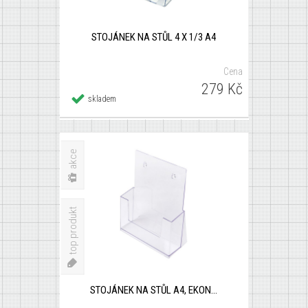
STOJÁNEK NA STŮL 4 X 1/3 A4
Cena
279 Kč
Detail
skladem
×
STOJÁNEK NA STŮL A4, EKONOM
akce
top produkt
STOJÁNEK NA STŮL A4, EKONOM