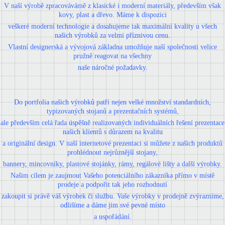
V naší výrobě zpracovávámě z klasické i moderní materiály, především však
kovy, plast a dřevo. Máme k dispozici
veškeré moderní technologie a dosahujeme tak maximální kvality u všech
našich výrobků za velmi příznivou cenu.
Vlastní designerská a vývojová základna umožňuje naší společnosti velice
pružně reagovat na všechny
naše náročné požadavky.
Do portfolia našich výrobků patří nejen velké množství standardních,
typizovaných stojanů a prezentačních systémů,
ale především celá řada úspěšně realizovaných individuálních řešení prezentace
našich klientů s důrazem na kvalitu
a originální design. V naší internetové prezentaci si můžete z našich produktů
prohlédnout nejrůznější stojany,
bannery, mincovníky, plastové stojánky, rámy, regálové lišty a další výrobky.
Našim cílem je zaujmout Vašeho potenciálního zákazníka přímo v místě
prodeje a podpořit tak jeho rozhodnutí
zakoupit si právě váš výrobek či službu. Vaše výrobky v prodejně zvýrazníme,
odlišíme a dáme jim své pevné místo
a uspořádání.