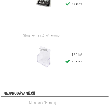
skladem
Stojánek na stůl A4, ekonom
Cena
139 Kč
skladem
NEJPRODÁVANĚJŠÍ
Mincovník čtvercový